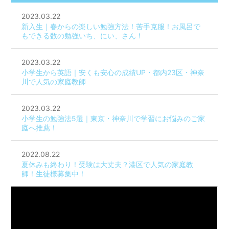
2023.03.22
新入生｜春からの楽しい勉強方法！苦手克服！お風呂で
もできる数の勉強いち、にい、さん！
2023.03.22
小学生から英語｜安くも安心の成績UP・都内23区・神奈
川で人気の家庭教師
2023.03.22
小学生の勉強法5選｜東京・神奈川で学習にお悩みのご家
庭へ推薦！
2022.08.22
夏休みも終わり！受験は大丈夫？港区で人気の家庭教
師！生徒様募集中！