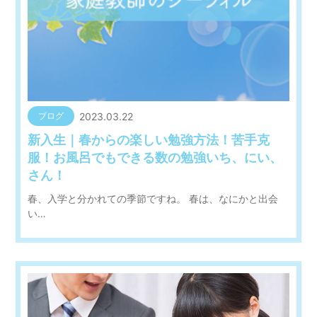
2023.03.22
ブログ
新入生｜春からの楽しい勉強方法！苦手克
服！お風呂でもできる数の勉強いち、にい、
さん！
春、入学と分かれての季節ですね。 春は、なにかと出会
い…