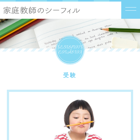
%e5%8f%97%
E9%a8%93
受験