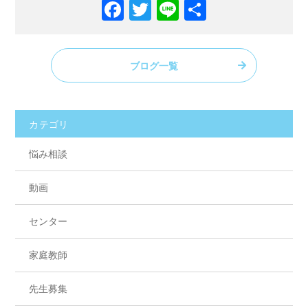
F
T
Li
共
a
w
n
有
c
itt
e
ブログ一覧
e
er
b
o
カテゴリ
o
悩み相談
k
動画
センター
家庭教師
先生募集