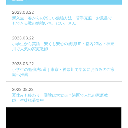
2023.03.22
新入生｜春からの楽しい勉強方法！苦手克服！お風呂で
もできる数の勉強いち、にい、さん！
2023.03.22
小学生から英語｜安くも安心の成績UP・都内23区・神奈
川で人気の家庭教師
2023.03.22
小学生の勉強法5選｜東京・神奈川で学習にお悩みのご家
庭へ推薦！
2022.08.22
夏休みも終わり！受験は大丈夫？港区で人気の家庭教
師！生徒様募集中！