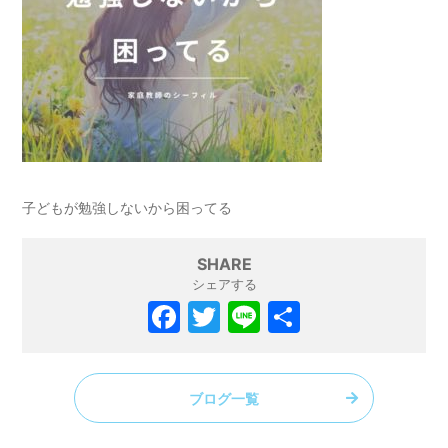
子どもが勉強しないから困ってる
SHARE
シェアする
F
T
Li
共
a
w
n
有
c
itt
e
ブログ一覧
e
er
b