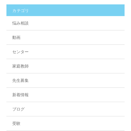
o
カテゴリ
o
悩み相談
k
動画
センター
家庭教師
先生募集
新着情報
ブログ
受験