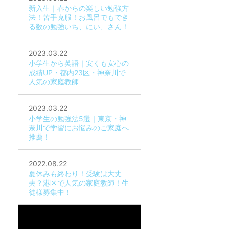
新入生｜春からの楽しい勉強方
法！苦手克服！お風呂でもでき
る数の勉強いち、にい、さん！
2023.03.22
小学生から英語｜安くも安心の
成績UP・都内23区・神奈川で
人気の家庭教師
2023.03.22
小学生の勉強法5選｜東京・神
奈川で学習にお悩みのご家庭へ
推薦！
2022.08.22
夏休みも終わり！受験は大丈
夫？港区で人気の家庭教師！生
徒様募集中！