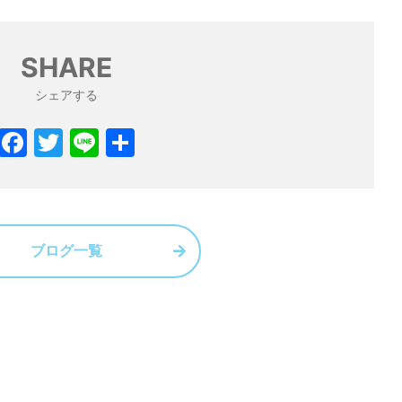
SHARE
シェアする
F
T
Li
共
a
w
n
有
c
itt
e
e
er
b
ブログ一覧
o
o
k