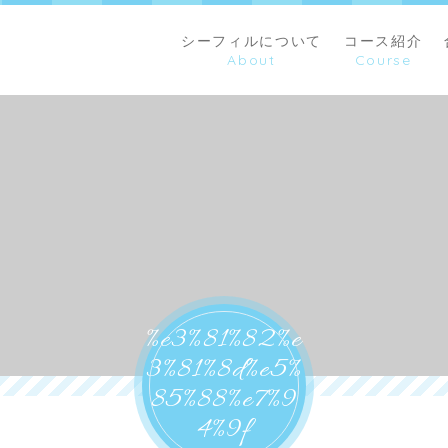
シーフィルについて
コース紹介
%e3%81%82%e
3%81%8d%e5%
85%88%e7%9
4%9f